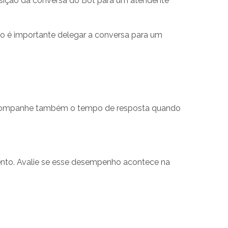
sição da conversa do Bot para um atendente
.
nto é importante delegar a conversa para um
. Acompanhe também o tempo de resposta quando
nto. Avalie se esse desempenho acontece na
.