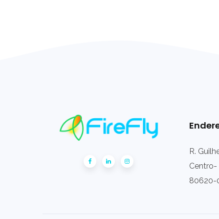
Ender
R. Guilh
Centro- 
80620-