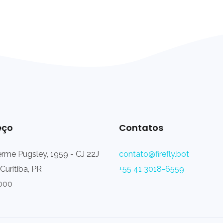
eço
Contatos
erme Pugsley, 1959 - CJ 22J
contato@firefly.bot
Curitiba, PR
+55 41 3018-6559
000