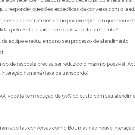
e acontecer com chatbots e acontece quando é feita a tran
iu responder questões específicas da conversa com o lead
ocê precisa definir critérios como por exemplo, em que mome
das pelo Bot e quais devem passar pelo atendente?
 da equipe e reduz erros no seu processo de atendimento.
ot
tempo de resposta precisa ser reduzido o máximo possível
a interação humana (taxa de transbordo).
ot, você já tem redução de 90% do custo com seu atendime
ram abertas conversas com o Bot, mas não houve interação