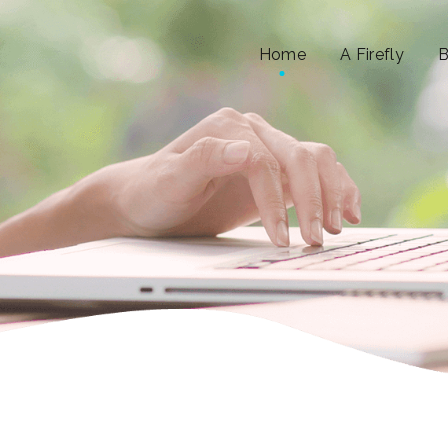
Home
A Firefly
B